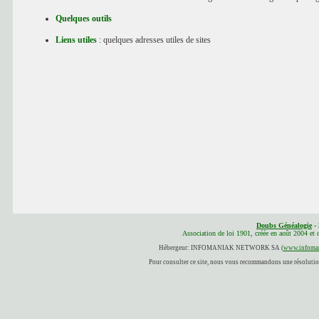
Quelques outils
Liens utiles
: quelques adresses utiles de sites
Doubs Généalogie
- 
Association de loi 1901, créée en août 2004 et
Hébergeur: INFOMANIAK NETWORK SA (
www.infoman
Pour consulter ce site, nous vous recommandons une résolution