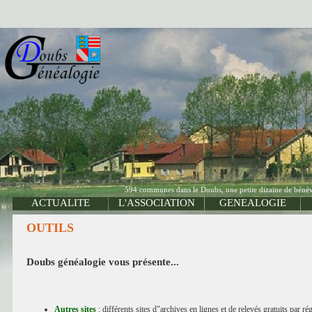
594 communes dans le Doubs, une petite dizaine de bénévo
ACTUALITE
L'ASSOCIATION
GENEALOGIE
OUTILS
Doubs généalogie vous présente...
Autres sites
: différents sites d"archives en lignes et de relevés gratuits par ré