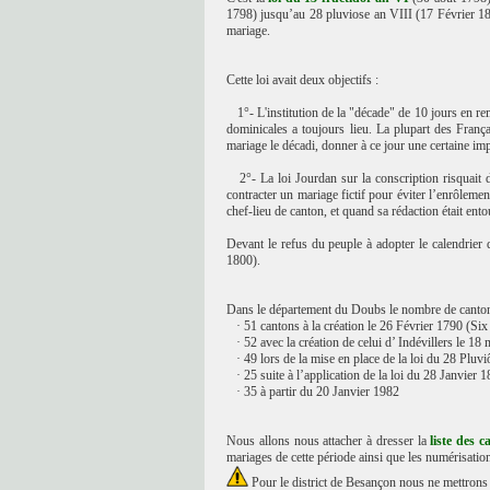
1798) jusqu’au 28 pluviose an VIII (17 Février 1800
mariage.
Cette loi avait deux objectifs :
1°- L'institution de la "décade" de 10 jours en rem
dominicales a toujours lieu. La plupart des França
mariage le décadi, donner à ce jour une certaine im
2°- La loi Jourdan sur la conscription risquait d'
contracter un mariage fictif pour éviter l’enrôlement
chef-lieu de canton, et quand sa rédaction était ento
Devant le refus du peuple à adopter le calendrier d
1800).
Dans le département du Doubs le nombre de cantons
· 51 cantons à la création le 26 Février 1790 (Six 
· 52 avec la création de celui d’ Indévillers le 18 
· 49 lors de la mise en place de la loi du 28 Pluvi
· 25 suite à l’application de la loi du 28 Janvier 
· 35 à partir du 20 Janvier 1982
Nous allons nous attacher à dresser la
liste des c
mariages de cette période ainsi que les numérisati
Pour le district de Besançon nous ne mettrons p