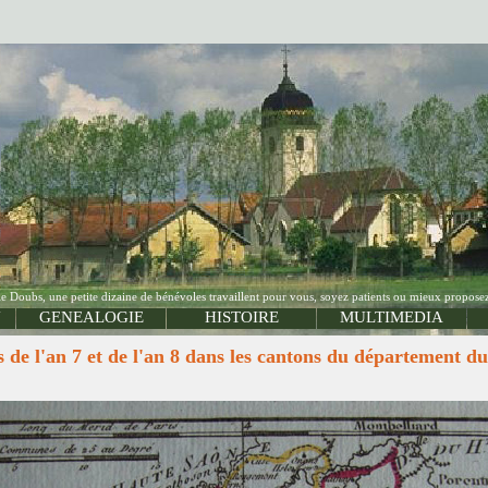
Doubs, une petite dizaine de bénévoles travaillent pour vous, soyez patients ou mieux proposez
N
GENEALOGIE
HISTOIRE
MULTIMEDIA
 l'an 7 et de l'an 8 dans les cantons du département d