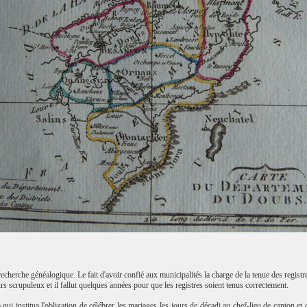
 recherche généalogique. Le fait d'avoir confié aux municipalités la charge de la tenue des registre
jours scrupuleux et il fallut quelques années pour que les registres soient tenus correctement.
qui institua l'obligation de célébrer les mariages les jours de décadi au chef-lieu de canton e