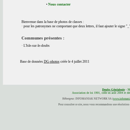
•
Nous contacter
Bienvenue dans la base de photos de classes :
· pour les patronymes ne comportant que deux lettres, il faut ajouter le signe "_
Communes présentes :
· L'Isle-sur-le-doubs
Base de données
DG-photos
créée le 4 juillet 2011
Doubs Généalogie
- 3
Association de loi 1901, créée en août 2004 et d
Hébergeur: INFOMANIAK NETWORK SA (
www.infomania
Pour consulter ce site, nous vous recommandons une résolution d