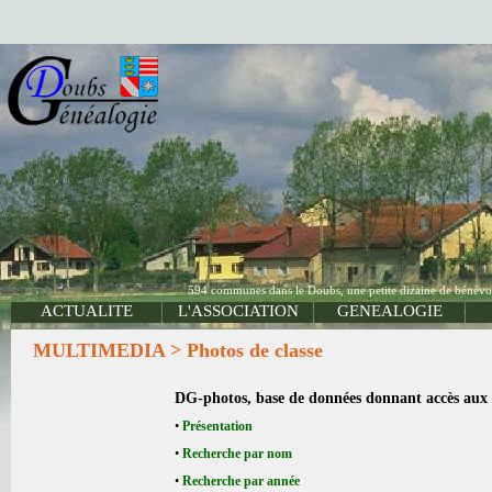
594 communes dans le Doubs, une petite dizaine de bénévole
ACTUALITE
L'ASSOCIATION
GENEALOGIE
MULTIMEDIA > Photos de classe
DG-photos, base de données donnant accès aux 
•
Présentation
•
Recherche par nom
•
Recherche par année